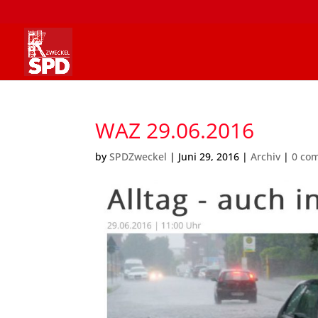
WAZ 29.06.2016
by
SPDZweckel
|
Juni 29, 2016
|
Archiv
|
0 co