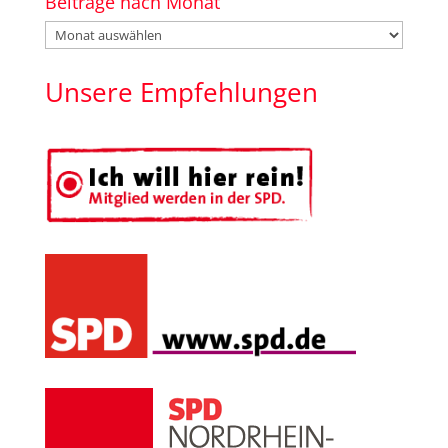
Beiträge nach Monat
Beiträge
nach
Monat
Unsere Empfehlungen