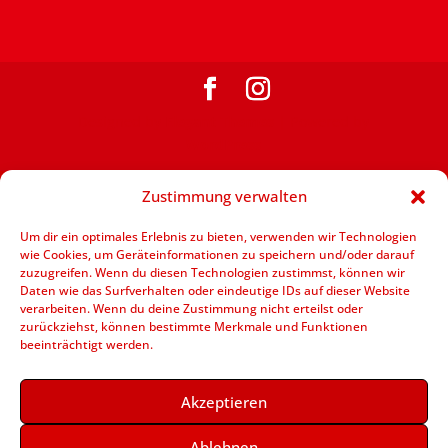
Designed by
Elegant Themes
| Powered by
WordPress
Zustimmung verwalten
Um dir ein optimales Erlebnis zu bieten, verwenden wir Technologien
wie Cookies, um Geräteinformationen zu speichern und/oder darauf
zuzugreifen. Wenn du diesen Technologien zustimmst, können wir
Daten wie das Surfverhalten oder eindeutige IDs auf dieser Website
verarbeiten. Wenn du deine Zustimmung nicht erteilst oder
zurückziehst, können bestimmte Merkmale und Funktionen
beeinträchtigt werden.
Akzeptieren
Ablehnen