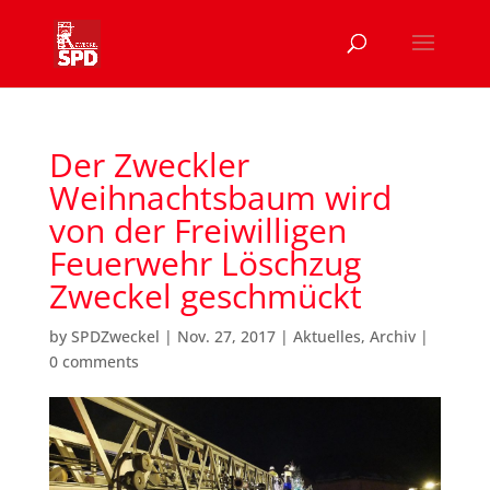
Der Zweckler
Weihnachtsbaum wird
von der Freiwilligen
Feuerwehr Löschzug
Zweckel geschmückt
by
SPDZweckel
|
Nov. 27, 2017
|
Aktuelles
,
Archiv
|
0 comments