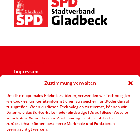
Impressum
Impressum
Zustimmung verwalten
Verantwortlich für den Inhalt ist der SPD Ortsverein
Zweckel.
Um dir ein optimales Erlebnis zu bieten, verwenden wir Technologien
wie Cookies, um Geräteinformationen zu speichern und/oder darauf
V.i.S.d.P.: Jens Bennarend Goetheplatz 11 – 45964
zuzugreifen. Wenn du diesen Technologien zustimmst, können wir
Gladbeck
Daten wie das Surfverhalten oder eindeutige IDs auf dieser Website
verarbeiten. Wenn du deine Zustimmung nicht erteilst oder
zurückziehst, können bestimmte Merkmale und Funktionen
beeinträchtigt werden.