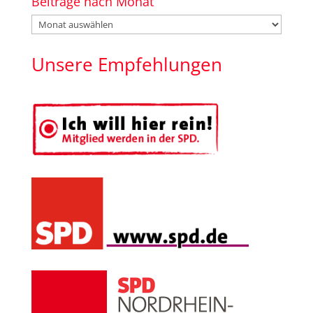
Beiträge nach Monat
Beiträge
nach
Monat
Unsere Empfehlungen