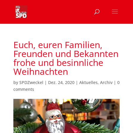
Euch, euren Familien,
Freunden und Bekannten
frohe und besinnliche
Weihnachten
by
SPDZweckel
|
Dez. 24, 2020
|
Aktuelles
,
Archiv
|
0
comments