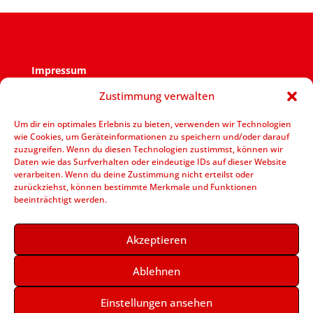
Impressum
Impressum
Zustimmung verwalten
Verantwortlich für den Inhalt ist der SPD Ortsverein
Zweckel.
Um dir ein optimales Erlebnis zu bieten, verwenden wir Technologien
wie Cookies, um Geräteinformationen zu speichern und/oder darauf
V.i.S.d.P.: Jens Bennarend Goetheplatz 11 – 45964
zuzugreifen. Wenn du diesen Technologien zustimmst, können wir
Gladbeck
Daten wie das Surfverhalten oder eindeutige IDs auf dieser Website
verarbeiten. Wenn du deine Zustimmung nicht erteilst oder
zurückziehst, können bestimmte Merkmale und Funktionen
beeinträchtigt werden.
Akzeptieren
Ablehnen
Einstellungen ansehen