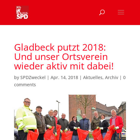
Gladbeck putzt 2018:
Und unser Ortsverein
wieder aktiv mit dabei!
by
SPDZweckel
|
Apr. 14, 2018
|
Aktuelles
,
Archiv
|
0
comments