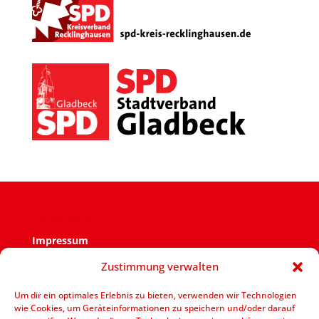
Impressum
Impressum
Zustimmung verwalten
Verantwortlich für den Inhalt ist der SPD Ortsverein
Zweckel.
Um dir ein optimales Erlebnis zu bieten, verwenden wir Technologien
wie Cookies, um Geräteinformationen zu speichern und/oder darauf
V.i.S.d.P.: Jens Bennarend Goetheplatz 11 – 45964