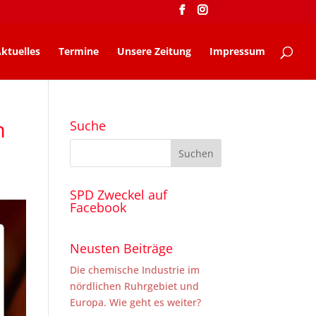
ktuelles
Termine
Unsere Zeitung
Impressum
m
Suche
SPD Zweckel auf
Facebook
Neusten Beiträge
Die chemische Industrie im
nördlichen Ruhrgebiet und
Europa. Wie geht es weiter?