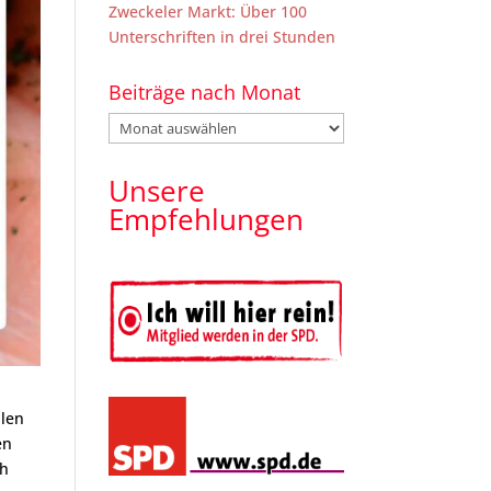
Zweckeler Markt: Über 100
Unterschriften in drei Stunden
Beiträge nach Monat
Beiträge
nach
Monat
Unsere
Empfehlungen
llen
en
ch