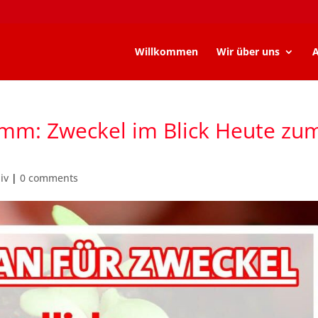
Willkommen
Wir über uns
A
mm: Zweckel im Blick Heute zu
iv
|
0 comments