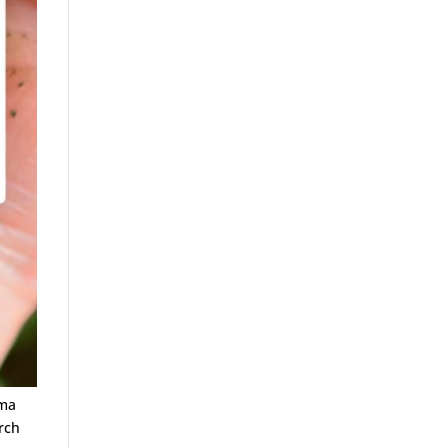
ema
rch