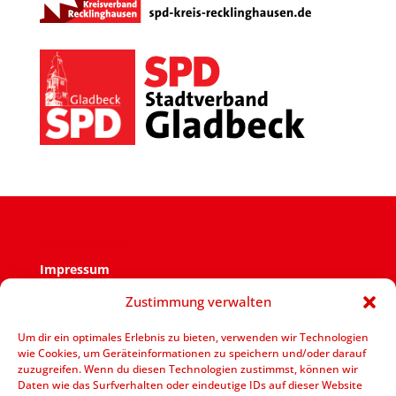
Impressum
Impressum
Zustimmung verwalten
Verantwortlich für den Inhalt ist der SPD Ortsverein
Zweckel.
Um dir ein optimales Erlebnis zu bieten, verwenden wir Technologien
wie Cookies, um Geräteinformationen zu speichern und/oder darauf
V.i.S.d.P.: Jens Bennarend Goetheplatz 11 – 45964
zuzugreifen. Wenn du diesen Technologien zustimmst, können wir
Gladbeck
Daten wie das Surfverhalten oder eindeutige IDs auf dieser Website