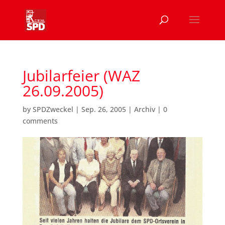
Jubilarfeier (WAZ
26.09.2005)
by
SPDZweckel
|
Sep. 26, 2005
|
Archiv
|
0
comments