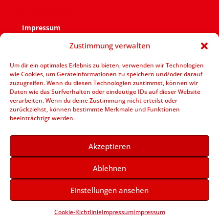
Impressum
Impressum
Zustimmung verwalten
Verantwortlich für den Inhalt ist der SPD Ortsverein
Zweckel.
Um dir ein optimales Erlebnis zu bieten, verwenden wir Technologien
wie Cookies, um Geräteinformationen zu speichern und/oder darauf
V.i.S.d.P.: Jens Bennarend Goetheplatz 11 – 45964
zuzugreifen. Wenn du diesen Technologien zustimmst, können wir
Gladbeck
Daten wie das Surfverhalten oder eindeutige IDs auf dieser Website
verarbeiten. Wenn du deine Zustimmung nicht erteilst oder
zurückziehst, können bestimmte Merkmale und Funktionen
beeinträchtigt werden.
Akzeptieren
Ablehnen
Einstellungen ansehen
Designed by
Elegant Themes
| Powered by
WordPress
Cookie-Richtlinie
Impressum
Impressum