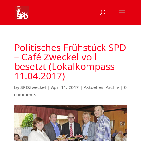
Politisches Frühstück SPD
– Café Zweckel voll
besetzt (Lokalkompass
11.04.2017)
by
SPDZweckel
|
Apr. 11, 2017
|
Aktuelles
,
Archiv
|
0
comments