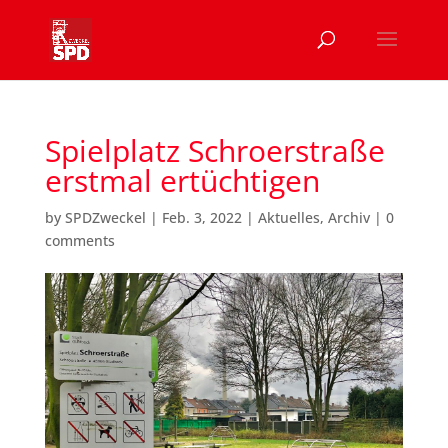
Spielplatz Schroerstraße
erstmal ertüchtigen
by
SPDZweckel
|
Feb. 3, 2022
|
Aktuelles
,
Archiv
|
0
comments