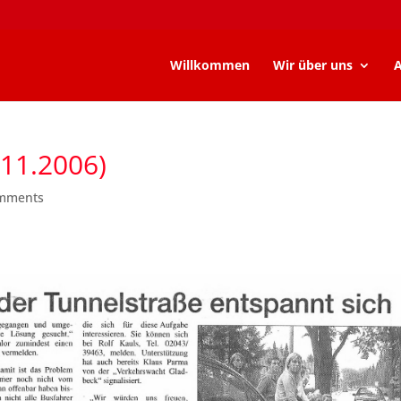
Willkommen
Wir über uns
A
.11.2006)
omments