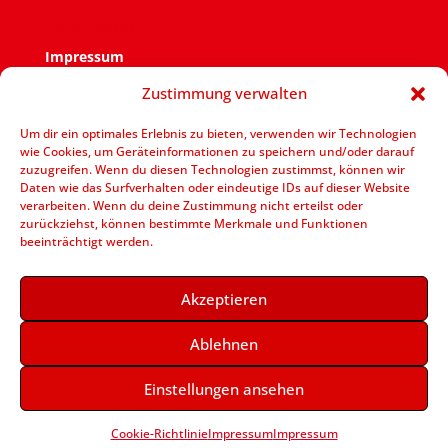
Impressum
Impressum
Zustimmung verwalten
Verantwortlich für den Inhalt ist der SPD Ortsverein
Zweckel.
Um dir ein optimales Erlebnis zu bieten, verwenden wir Technologien
wie Cookies, um Geräteinformationen zu speichern und/oder darauf
V.i.S.d.P.: Jens Bennarend Goetheplatz 11 – 45964
zuzugreifen. Wenn du diesen Technologien zustimmst, können wir
Gladbeck
Daten wie das Surfverhalten oder eindeutige IDs auf dieser Website
verarbeiten. Wenn du deine Zustimmung nicht erteilst oder
zurückziehst, können bestimmte Merkmale und Funktionen
beeinträchtigt werden.
Akzeptieren
Ablehnen
Einstellungen ansehen
Designed by
Elegant Themes
| Powered by
WordPress
Cookie-Richtlinie
Impressum
Impressum