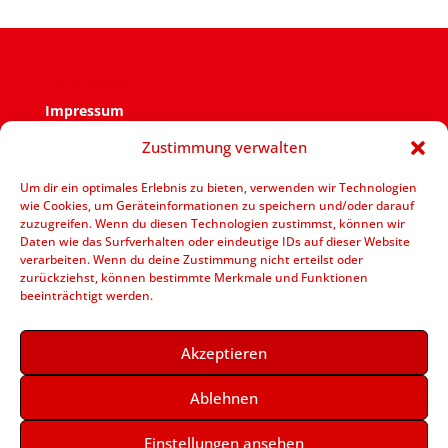
Impressum
Impressum
Zustimmung verwalten
Verantwortlich für den Inhalt ist der SPD Ortsverein
Zweckel.
Um dir ein optimales Erlebnis zu bieten, verwenden wir Technologien
wie Cookies, um Geräteinformationen zu speichern und/oder darauf
V.i.S.d.P.: Jens Bennarend Goetheplatz 11 – 45964
zuzugreifen. Wenn du diesen Technologien zustimmst, können wir
Gladbeck
Daten wie das Surfverhalten oder eindeutige IDs auf dieser Website
verarbeiten. Wenn du deine Zustimmung nicht erteilst oder
zurückziehst, können bestimmte Merkmale und Funktionen
beeinträchtigt werden.
Akzeptieren
Ablehnen
Einstellungen ansehen