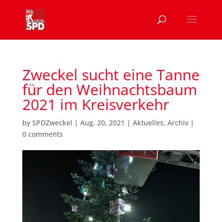
Zweckel sucht eine Tanne
für den Weihnachtsbaum
2021 im Kreisverkehr
by
SPDZweckel
|
Aug. 20, 2021
|
Aktuelles
,
Archiv
|
0 comments