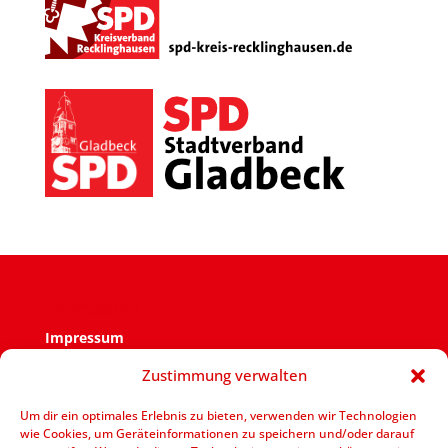
Impressum
Impressum
Zustimmung verwalten
Verantwortlich für den Inhalt ist der SPD Ortsverein
Zweckel.
Um dir ein optimales Erlebnis zu bieten, verwenden wir Technologien
wie Cookies, um Geräteinformationen zu speichern und/oder darauf
V.i.S.d.P.: Jens Bennarend Goetheplatz 11 – 45964